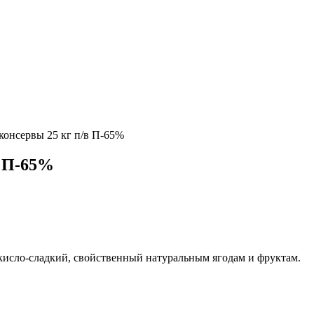
онсервы 25 кг п/в П-65%
в П-65%
 кисло-сладкий, свойственный натуральным ягодам и фруктам.