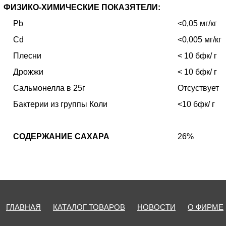
ФИЗИКО-ХИМИЧЕСКИЕ ПОКАЗЯТЕЛИ:
Pb
<0,05 мг/кг
Cd
<0,005 мг/кг
Плесни
< 10 бфк/ г
Дрожжи
< 10 бфк/ г
Сальмонелла в 25г
Отсуствует
Бактерии из группы Коли
<10 бфк/ г
СОДЕРЖАНИЕ САХАРА
26%
ГЛАВНАЯ
КАТАЛОГ ТОВАРОВ
НОВОСТИ
О ФИРМЕ