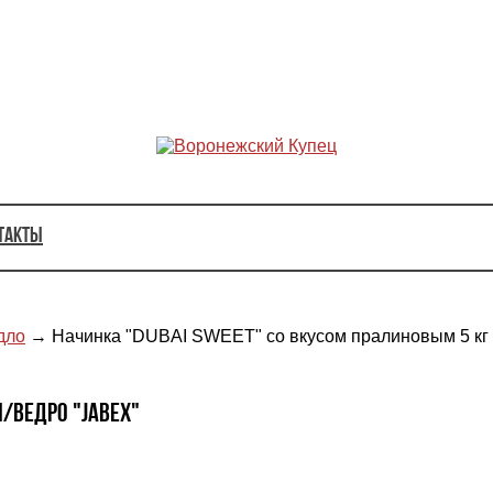
такты
дло
→
Начинка "DUBAI SWEET" со вкусом пралиновым 5 кг
л/ведро "JABEX"