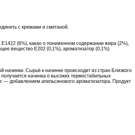
единять с кремами и сметаной.
ь Е1422
(6
%), какао о пониженном содержании жира
(2
%),
ющее вещество Е202
(0
,1%), ароматизатор
(0
,1%)
 начинки. Сырьё к начинке происходит из стран Близкого
й получается начинка о высоких термостабильных
ус — добавлением апельсинового ароматизатора. Продукт