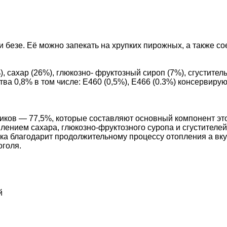
 безе. Её можно запекать на хрупких пирожных, а также со
), сахар
(26
%), глюкозно- фруктозный сироп
(7
%), сгустител
ва 0,8% в том числе: Е460
(0
,5%), Е466
(0
.3%) консервиру
ов — 77,5%, которые составляют основный компонент этой
лением сахара, глюкозно-фруктозного суропа и сгустителе
ка благодарит продолжительному процессу отопления а вк
оголя.
й