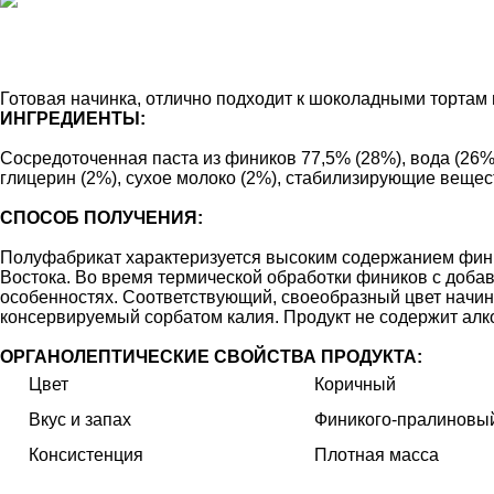
Готовая начинка, отлично подходит к шоколадными тортам и
ИНГРЕДИЕНТЫ:
Сосредоточенная паста из фиников 77,5%
(28
%), вода
(26
%
глицерин
(2
%), сухое молоко
(2
%), стабилизирующие вещест
CПОСОБ ПОЛУЧЕНИЯ:
Полуфабрикат характеризуется высоким содержанием финик
Востока. Во время термической обработки фиников с добав
особенностях. Соответствующий, своеобразный цвет начин
консервируемый сорбатом калия. Продукт не содержит алк
ОРГАНОЛЕПТИЧЕСКИЕ СВОЙСТВА ПРОДУКТА:
Цвет
Коричный
Вкус и запах
Финикого-пралиновы
Консистенция
Плотная масса