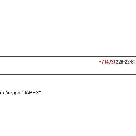
+7 (473)
228-22-81
 пл/ведро "JABEX"